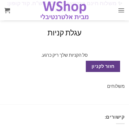
✨
משלוח חינם ברכישה מעל 160 ש"ח. קוד קופון:
Ski
✨
iloveisrael
t
conten
עגלת קניות
סל הקניות שלך ריק כרגע.
חזור לקניון
משלוחים
קישורים: