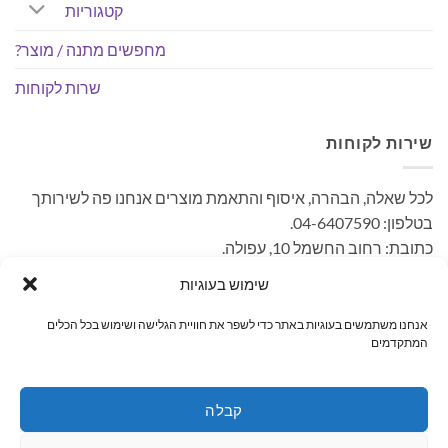
קטגוריות
מחפשים מתנה / מוצר?
שרות לקוחות
שירות לקוחות
לכל שאלה, הבהרה, איסוף והתאמת מוצרים אנחנו פה לשירותך
בטלפון: 04-6407590.
כתובת: רחוב החשמל 10, עפולה.
– קיימת אפשרות לאיסוף עצמי ללא עלות. בתאום מראש בימים
שימוש בעוגיות
א'-ה' בשעות הפעילות.
אנחנו משתמשים בעוגיות באתר כדי לשפר את חוויית הגלישה ושימוש בכל הכלים
המתקדמים
MasterCard
PayPal
Visa
קבלה
ראשי
קטגוריות
מחפשים מתנה / מוצר?
שרות לקוחות