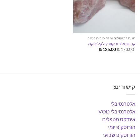
חנות למטפלים ומדריכים רוחניים
קריסטל רוז קוורץ לקליניקה
המחיר
המחיר
₪
125.00
₪
173.00
המקורי
הנוכחי
היה:
הוא:
₪125.00.
₪173.00.
קישורים:
אלטרנטיבלי
אלטרנטיבלי VOD
אינדקס מטפלים
הורוסקופ יומי
הורוסקופ שבועי