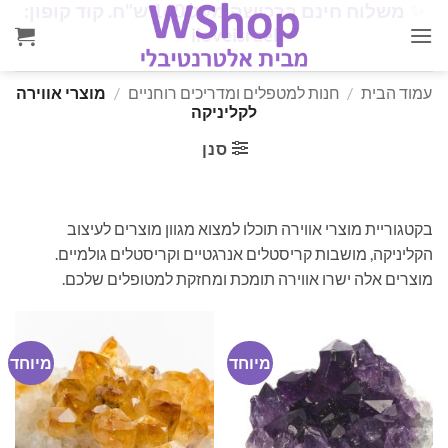
✨
משלוח חינם ברכישה מעל 160 ש"ח. קוד קופון:
Ski
✨
iloveisrael
t
conten
עמוד הבית
/
חנות למטפלים ומדריכים רוחניים
/
מוצרי אווירה
לקליניקה
סנן
בקטגוריית מוצרי אווירה תוכלו למצוא מגוון מוצרים לעיצוב
הקליניקה, מושבות קריסטלים אנרגטיים וקריסטלים גולמיים.
מוצרים אלה ישרו אווירה תומכת ומחזקת למטופלים שלכם.
מיוחד
מיוחד