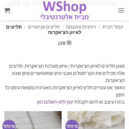
✨
משלוח חינם ברכישה מעל 160 ש"ח. קוד קופון:
Ski
✨
iloveisrael
t
conten
עמוד הבית
/
רוחניות והעצמה
/
תליונים אנרגטיים
/
תליונים
לאיזון הצ'אקרות
סנן
מגוון תליונים לאיזון הצ'אקרות / איזון מערכת הצ'אקרות. תליונים
אלה מכילים את הקריסטלים ואבני החן שמאפשרים איזון שבע
הצ'אקרות.
כאשר אנו עונדים תליון לאיזון הצ'אקרות, האנרגיה נמצאת עימנו כל
הזמן.
בחרו עיצוב או לחצו לקבלת
יעוץ ללא תשלום כאן
מיוחד
מיוחד