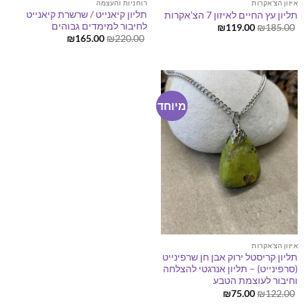
איזון הצ'אקרות
רוחניות והעצמה
תליון קיאנייט / שרשרת קיאנייט
תליון עץ החיים לאיזון 7 הצ’אקרות
לחיבור למימדים גבוהים
המחיר
המחיר
₪
119.00
₪
185.00
המקורי
הנוכחי
המחיר
המחיר
₪
165.00
₪
220.00
היה:
הוא:
המקורי
הנוכחי
₪119.00.
₪185.00.
היה:
הוא:
₪165.00.
₪220.00.
מיוחד
איזון הצ'אקרות
תליון קריסטל ירוק אבן חן שרפינייט
(סרפינייט) – תליון אנרגטי להצלחה
וחיבור לעוצמת הטבע
המחיר
המחיר
₪
75.00
₪
122.00
המקורי
הנוכחי