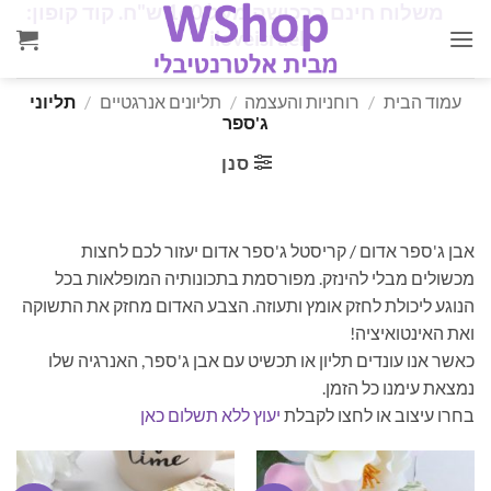
✨
משלוח חינם ברכישה מעל 160 ש"ח. קוד קופון:
Ski
✨
iloveisrael
t
conten
עמוד הבית
/
רוחניות והעצמה
/
תליונים אנרגטיים
/
תליוני
ג'ספר
סנן
אבן ג'ספר אדום / קריסטל ג'ספר אדום יעזור לכם לחצות
מכשולים מבלי להינזק. מפורסמת בתכונותיה המופלאות בכל
הנוגע ליכולת לחזק אומץ ותעוזה. הצבע האדום מחזק את התשוקה
ואת האינטואיציה!
כאשר אנו עונדים תליון או תכשיט עם אבן ג'ספר, האנרגיה שלו
נמצאת עימנו כל הזמן.
בחרו עיצוב או לחצו לקבלת
יעוץ ללא תשלום כאן