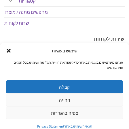
קטגוריות
מחפשים מתנה / מוצר?
שרות לקוחות
שירות לקוחות
שימוש בעוגיות
לכל שאלה, הבהרה, איסוף והתאמת מוצרים אנחנו פה לשירותך
בטלפון: 04-6407590.
אנחנו משתמשים בעוגיות באתר כדי לשפר את חוויית הגלישה ושימוש בכל הכלים
המתקדמים
כתובת: רחוב החשמל 10, עפולה.
– קיימת אפשרות לאיסוף עצמי ללא עלות. בתאום מראש בימים
א'-ה' בשעות הפעילות.
קבלה
דחייה
MasterCard
PayPal
Visa
צפיה בהגדרות
ראשי
קטגוריות
מחפשים מתנה / מוצר?
שרות לקוחות
תנאי השימוש באתר
Privacy Statement
כל הזכויות שמורות 2026 ©
Wshop מבית אלטרנטיבלי