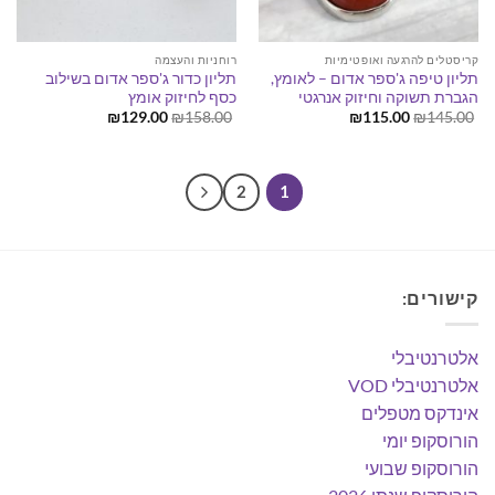
קריסטלים להרגעה ואופטימיות
רוחניות והעצמה
תליון טיפה ג'ספר אדום – לאומץ,
תליון כדור ג'ספר אדום בשילוב
הגברת תשוקה וחיזוק אנרגטי
כסף לחיזוק אומץ
המחיר
המחיר
המחיר
המחיר
₪
129.00
₪
158.00
₪
115.00
₪
145.00
המקורי
הנוכחי
המקורי
הנוכחי
היה:
הוא:
היה:
הוא:
₪129.00.
₪158.00.
₪115.00.
₪145.00.
2
1
קישורים:
אלטרנטיבלי
אלטרנטיבלי VOD
אינדקס מטפלים
הורוסקופ יומי
הורוסקופ שבועי