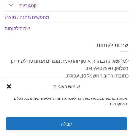
קטגוריות
מחפשים מתנה / מוצר?
שרות לקוחות
שירות לקוחות
לכל שאלה, הבהרה, איסוף והתאמת מוצרים אנחנו פה לשירותך
בטלפון: 04-6407590.
כתובת: רחוב החשמל 10, עפולה.
– קיימת אפשרות לאיסוף עצמי ללא עלות. בתאום מראש בימים
שימוש בעוגיות
א'-ה' בשעות הפעילות.
אנחנו משתמשים בעוגיות באתר כדי לשפר את חוויית הגלישה ושימוש בכל הכלים
המתקדמים
MasterCard
PayPal
Visa
קבלה
ראשי
קטגוריות
מחפשים מתנה / מוצר?
שרות לקוחות