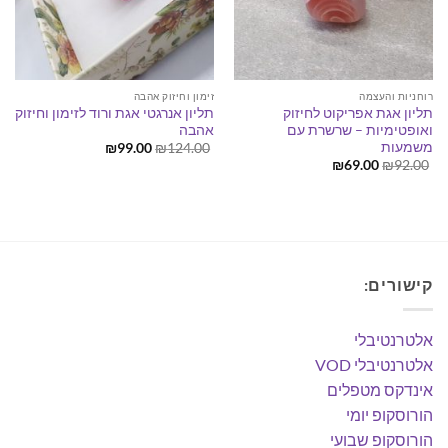
רוחניות והעצמה
זימון וחיזוק אהבה
תליון אגת אפריקוט לחיזוק
תליון אנרגטי אגת ורוד לזימון וחיזוק
ואופטימיות – שרשרת עם
אהבה
משמעות
המחיר
המחיר
₪
99.00
₪
124.00
המקורי
הנוכחי
המחיר
המחיר
₪
69.00
₪
92.00
היה:
הוא:
המקורי
הנוכחי
₪99.00.
₪124.00.
היה:
הוא:
₪69.00.
₪92.00.
קישורים:
אלטרנטיבלי
אלטרנטיבלי VOD
אינדקס מטפלים
הורוסקופ יומי
הורוסקופ שבועי