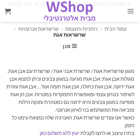
✨
משלוח חינם ברכישה מעל 160 ש"ח. קוד קופון:
Ski
✨
iloveisrael
t
conten
עמוד הבית
/
רוחניות והעצמה
/
שרשראות אנרגטיות
/
שרשראות אגת
סנן
מגוון שרשראות אגת / שרשרת אבני אגת / שרשרת עם אבן אגת.
סגולות אבן אגת: אבן אגת מגיעה במגוון צבעים וניתן למצוא אבן
אגת ירוקה, אבן אגת כחולה, אבן אגת חומה ועוד… אבן אגת עוזרת
לשיפור בטחון עצמי ומאפשרת התמקדות במטרות. אבן חן אגת
מופיעה במגוון צבעים והיא ידועה גם כמטהרת ומנקה הילות
ומביאה את המשתמש בה לאיזון אנרגטי.
כאשר אנו עונדים שרשרת אגת, האנרגיה שלה נמצאת עימנו כל
הזמן.
בחרו עיצוב או לחצו לקבלת
יעוץ ללא תשלום כאן