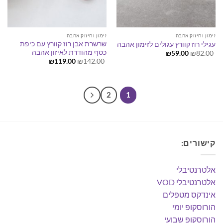
זימון וחיזוק אהבה
זימון וחיזוק אהבה
שרשרת אבן רוז קוורץ עם כיפת
עגילי רוז קוורץ עגולים לזימון אהבה
כסף מהודרת לאיזון אהבה
המחיר
המחיר
₪
59.00
₪
82.00
המקורי
הנוכחי
המחיר
המחיר
₪
119.00
₪
142.00
היה:
הוא:
המקורי
הנוכחי
₪59.00.
₪82.00.
היה:
הוא:
₪119.00.
₪142.00.
2
1
קישורים:
אלטרנטיבלי
אלטרנטיבלי VOD
אינדקס מטפלים
הורוסקופ יומי
הורוסקופ שבועי