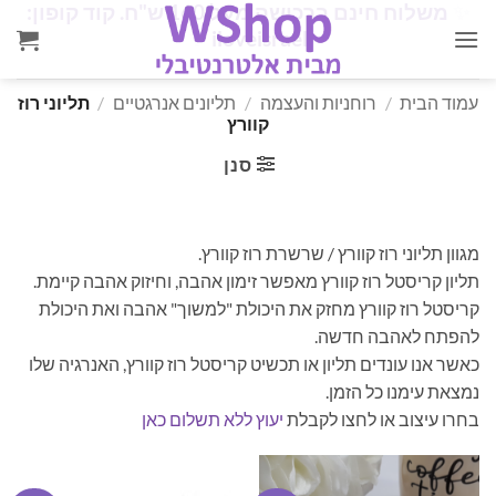
✨
משלוח חינם ברכישה מעל 160 ש"ח. קוד קופון:
Ski
✨
iloveisrael
t
conten
עמוד הבית
/
רוחניות והעצמה
/
תליונים אנרגטיים
/
תליוני רוז
קוורץ
סנן
מגוון תליוני רוז קוורץ / שרשרת רוז קוורץ.
תליון קריסטל רוז קוורץ מאפשר זימון אהבה, וחיזוק אהבה קיימת.
קריסטל רוז קוורץ מחזק את היכולת "למשוך" אהבה ואת היכולת
להפתח לאהבה חדשה.
כאשר אנו עונדים תליון או תכשיט קריסטל רוז קוורץ, האנרגיה שלו
נמצאת עימנו כל הזמן.
בחרו עיצוב או לחצו לקבלת
יעוץ ללא תשלום כאן