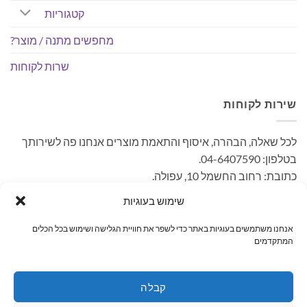
קטגוריות
מחפשים מתנה / מוצר?
שרות לקוחות
שירות לקוחות
לכל שאלה, הבהרה, איסוף והתאמת מוצרים אנחנו פה לשירותך
בטלפון: 04-6407590.
כתובת: רחוב החשמל 10, עפולה.
– קיימת אפשרות לאיסוף עצמי ללא עלות. בתאום מראש בימים
שימוש בעוגיות
א'-ה' בשעות הפעילות.
אנחנו משתמשים בעוגיות באתר כדי לשפר את חוויית הגלישה ושימוש בכל הכלים
המתקדמים
MasterCard
PayPal
Visa
קבלה
ראשי
קטגוריות
מחפשים מתנה / מוצר?
שרות לקוחות