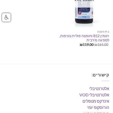
בית הטבע
ויטמין B12 וחומצה פולית בטיפות,
לספיגה מירבית
המחיר
המחיר
₪
119.00
₪
165.00
המקורי
הנוכחי
היה:
הוא:
₪119.00.
₪165.00.
קישורים:
אלטרנטיבלי
אלטרנטיבלי VOD
אינדקס מטפלים
הורוסקופ יומי