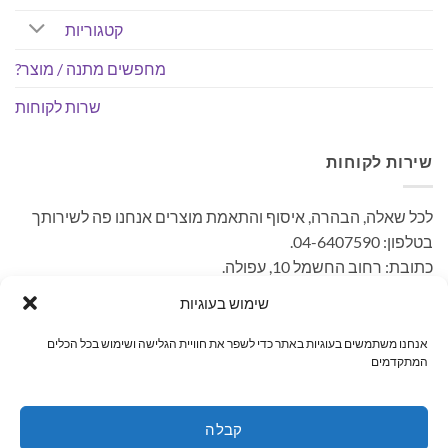
קטגוריות
מחפשים מתנה / מוצר?
שרות לקוחות
שירות לקוחות
לכל שאלה, הבהרה, איסוף והתאמת מוצרים אנחנו פה לשירותך
בטלפון: 04-6407590.
כתובת: רחוב החשמל 10, עפולה.
– קיימת אפשרות לאיסוף עצמי ללא עלות. בתאום מראש בימים
שימוש בעוגיות
א'-ה' בשעות הפעילות.
אנחנו משתמשים בעוגיות באתר כדי לשפר את חוויית הגלישה ושימוש בכל הכלים
המתקדמים
MasterCard
PayPal
Visa
קבלה
ראשי
קטגוריות
מחפשים מתנה / מוצר?
שרות לקוחות