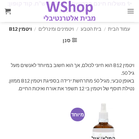
✨
משלוח חינם ברכישה מעל 160 ש"ח. קוד קופון:
Ski
✨
iloveisrael
t
conten
עמוד הבית
/
בית הטבע
/
ויטמינים ומינרלים
/
ויטמין B12
סנן
ויטמין B12 הוא חיוני לכולם, אך הוא חשוב במיוחד לאנשים מעל
גיל 50.
באופן טבעי, מגיל 50 מתרחשת ירידה בספיגת ויטמין B12 ממזון.
נטילת תוסף של ויטמין בי 12 תשפר את אורח ואיכות החיים.
מיוחד
המלאי אזל