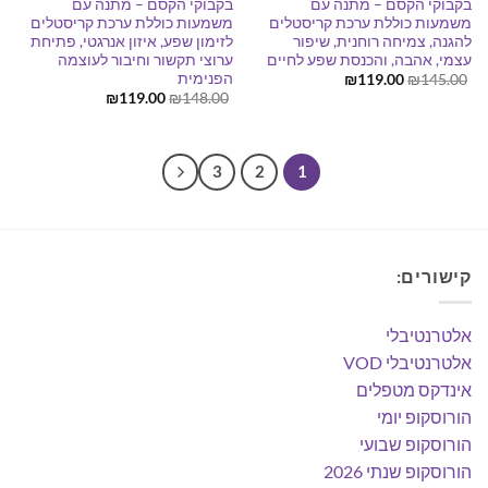
בקבוקי הקסם – מתנה עם
בקבוקי הקסם – מתנה עם
משמעות כוללת ערכת קריסטלים
משמעות כוללת ערכת קריסטלים
להגנה, צמיחה רוחנית, שיפור
לזימון שפע, איזון אנרגטי, פתיחת
עצמי, אהבה, והכנסת שפע לחיים
ערוצי תקשור וחיבור לעוצמה
הפנימית
המחיר
המחיר
₪
119.00
₪
145.00
המקורי
הנוכחי
המחיר
המחיר
₪
119.00
₪
148.00
היה:
הוא:
המקורי
הנוכחי
₪119.00.
₪145.00.
היה:
הוא:
₪119.00.
₪148.00.
3
2
1
קישורים:
אלטרנטיבלי
אלטרנטיבלי VOD
אינדקס מטפלים
הורוסקופ יומי
הורוסקופ שבועי
הורוסקופ שנתי 2026