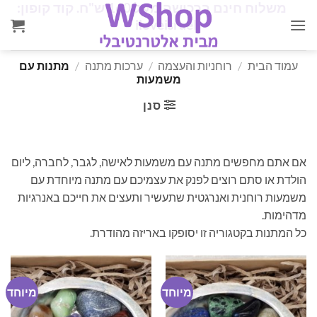
✨
משלוח חינם ברכישה מעל 160 ש"ח. קוד קופון:
Ski
✨
iloveisrael
t
conten
עמוד הבית
/
רוחניות והעצמה
/
ערכות מתנה
/
מתנות עם
משמעות
סנן
אם אתם מחפשים מתנה עם משמעות לאישה, לגבר, לחברה, ליום
הולדת או סתם רוצים לפנק את עצמיכם עם מתנה מיוחדת עם
משמעות רוחנית ואנרגטית שתעשיר ותעצים את חייכם באנרגיות
מדהימות.
כל המתנות בקטגוריה זו יסופקו באריזה מהודרת.
מיוחד
מיוחד