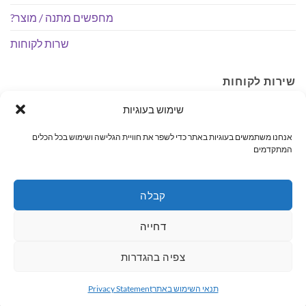
מחפשים מתנה / מוצר?
שרות לקוחות
שירות לקוחות
שימוש בעוגיות
לכל שאלה, הבהרה, איסוף והתאמת מוצרים אנחנו פה לשירותך
בטלפון: 04-6407590.
אנחנו משתמשים בעוגיות באתר כדי לשפר את חוויית הגלישה ושימוש בכל הכלים
המתקדמים
כתובת: רחוב החשמל 10, עפולה.
– קיימת אפשרות לאיסוף עצמי ללא עלות. בתאום מראש בימים
א'-ה' בשעות הפעילות.
קבלה
דחייה
MasterCard
PayPal
Visa
צפיה בהגדרות
ראשי
קטגוריות
מחפשים מתנה / מוצר?
שרות לקוחות
תנאי השימוש באתר
Privacy Statement
כל הזכויות שמורות 2026 ©
Wshop מבית אלטרנטיבלי