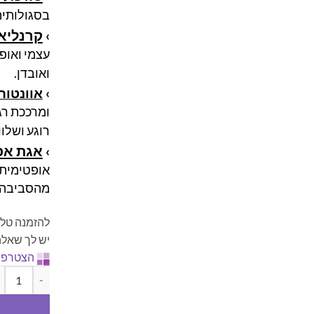
בסגולותיה
קרנליאן
›
עצמי ואופ
ואובדן.
›
אוונטורי
ומרככת רג
רוגע ושלוו
אגת אפ
›
אופטימית 
מהסביבה.
להזמנה טלפ
יש לך שאלה
הצטרפו 
כמות של ערכ