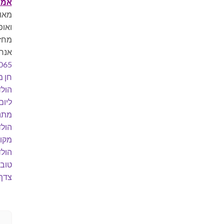
אמט
מאות
ואופ
מחזק
אנרג
065
חן מ
הול
ליום 
מתנו
הולדת
מקור
הול
טוב
צדף 