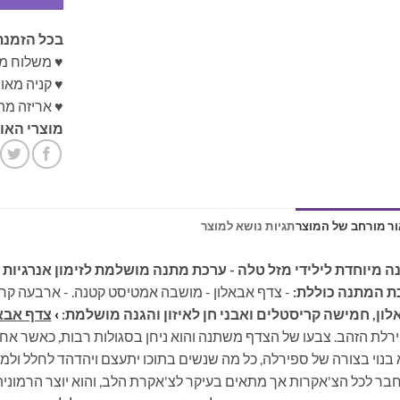
בכל הזמנת
♥ משלוח מ
♥ קניה מא
♥ אריזה מה
מוצרי האונ
ר מורחב של המוצר
תגיות נושא למוצר
 מיוחדת לילידי מזל טלה - ערכת מתנה מושלמת לזימון אנרגיות ח
ת המתנה כוללת:
- צדף אבאלון - מושבה אמטיסט קטנה. - ארבעה קר
ון, חמישה קריסטלים ואבני חן לאיזון והגנה מושלמת:
›
צדף אבא
רלת הזהב. צבעו של הצדף משתנה והוא ניחן בסגולות רבות, כאשר אחת 
 בנוי בצורה של ספירלה, כל מה שנשים בתוכו יתעצם ויהדהד לחלל ול
ר לכל הצ'אקרות אך מתאים בעיקר לצ'אקרת הלב, והוא יוצר הרמוניה, 