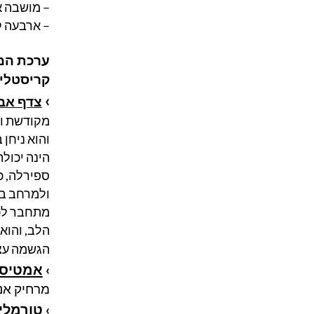
– מושבה 
– ארבעה ק
ערכת המת
קריסטלים
›
צדף אב
מקודשת וס
והוא ניחן
הינה יכולת
ספירלה, כ
ולמרחב בו
מתחבר לכ
הלב, והוא 
הגשמה עצמ
אמטיס
›
מרחיק אנר
טורמלין
›