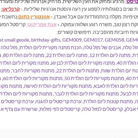
יסט
:
מרגיע ומחזק את העין השלישית, מרחיק אנרגיות שליליות ומעודד
 שנים בסגולותיה לספוג עין רעה והסטת אנרגיות שליליות.
›
קרנליאן:
מ
טימיות. מקלה בהתמודדות עם אבל ואובדן.
›
אוונטורין כתום:
נחשבת לא
ת רצון טוב, משרה רוגע ושלווה עמוקה.
›
אגת אפריקוט:
קריסטל המעוד
יות חיוביות מהסביבה. חיפושים קשורים:
t small geode
,
birthday-gifts
,
GEM009
,
GEM017
,
GEM058
,
GEM
זל טלה
,
אבנים של מזל טלה
,
הכנת מתנה מקורית ליום הולדת
,
מזל טלה 
דת
,
מתנה ליום הולדת 12
,
מתנה ליום הולדת 22
,
מתנה ליום הולדת 80
,
מ
הולדת 40
,
מתנה מקורית ליום הולדת לבן זוג
,
מתנה מקורית ליום הולדת
ת יום הולדת שוות
,
מתנות ליום הולדת 22
,
מתנות מקוריות לחבר
,
מתנות
 40
,
מתנות מקוריות ליום הולדת 50
,
מתנות מקוריות ליום הולדת 60
,
מ
יות ליום הולדת לאבא
,
מתנות מקוריות ליום הולדת לאישה
,
מתנות מקור
דת לבעל
,
מתנות מקוריות ליום הולדת לגבר
,
מתנות מקוריות ליום הולד
ה
,
מתנות קטנות ליום הולדת
,
ערכת קריסטלים להגנה
,
ערכת קריסטלים 
אבלון
,
קריסטלים למזל טלה
,
קריסטלים לפי מזלות
,
שרשרת עם צדף אב