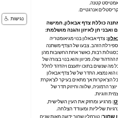
אמטיסט קטנה.
ריסטלים אנרגטיים.
נגישות
נה כוללת צדף אבאלון, חמישה
 ואבני חן לאיזון והגנה מושלמת:
אלון
:
צדף אבאלון בנוי מגיאומטריה
פירלת הזהב. צבעו של הצדף משתנה
 בסגולות רבות, כאשר אחת החשובות מהן
 ההדהוד שלו. מכיוון והוא בנוי בצורה של
ל מה שנשים בתוכו יתעצם ויהדהד לחלל
 הוא נמצא. התדר של של צדף אבאלון
ל הצ'אקרות אך מתאים בעיקר לצ'אקרת
יוצר הרמוניה, שלווה וחיזוק תדר של
ית וזוגיות.
ט
:
מרגיע ומחזק את העין השלישית,
גיות שליליות ומעודד הצלחה.
 שחור
:
טורמלין שחור ידועה מאות שנים