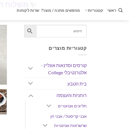
✨
משלוח חינם ברכישה 
Ski
t
ראשי
קטגוריות
מחפשים מתנה / מוצר?
שרות לקוחות
conten
קטגוריות מוצרים
קורסים וסדנאות אונליין -
אלטרנטיבלי College
בית הטבע
רוחניות והעצמה
תליונים אנרגטיים
אבני קריסטל / אבני חן
שרשראות אנרגטיות