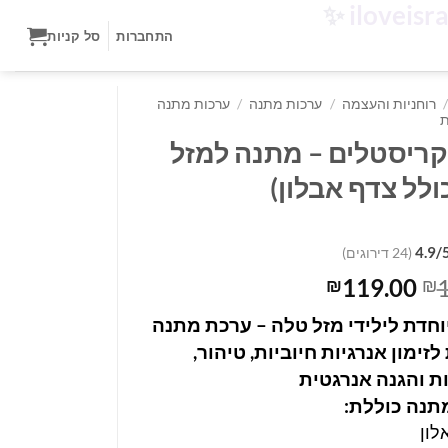
✨
התחברות
סל קניות
/
רוחניות והעצמה
/
ערכות מתנה
/
ערכות מתנה
ת
ריסטלים – מתנה למזל
ולל צדף אבלון)
4.9/
(24 דירוגים)
המחיר
המחיר
119.00
₪
₪
המקורי
הנוכחי
חדת לילידי מזל טלה – ערכת מתנה
היה:
הוא:
ימון אנרגיות חיוביות, טיהור,
₪119.00.
₪163.00.
ת והגנה אנרגטית
תנה כוללת:
לון