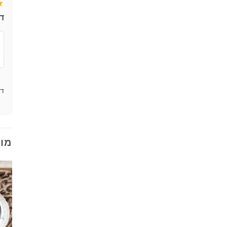
★
ד
דר
מוצ