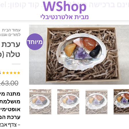
מעל 160 ש"ח. קוד קופון: iloveisrael
עמוד הבית
למורים וגננו
מיוחד
ערכת ק
טלה (כ
5
★★★★★
163.00
מתנה מיו
מושלמת לז
אופטימיו
ערכת המ
– צדף אבא