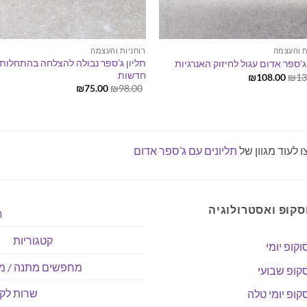
ת והעצמה
רוחניות והעצמה
תליון ג'ספר נבולה להצלחה בהתחלות
ג'ספר אדום עגול לחיזוק האנרגיות
חדשות
המחיר
המחיר
₪
108.00
₪
13
המקורי
הנוכחי
המחיר
המחיר
₪
75.00
₪
98.00
היה:
הוא:
המקורי
הנוכחי
₪108.00.
₪133.00.
היה:
הוא:
₪75.00.
₪98.00.
ו לעוד מגוון של
תליונים עם ג’ספר אדום
סקופ ואסטרולוגיה
ר
קטגוריות
וקופ יומי
מחפשים מתנה / מו
קופ שבועי
שרות לקו
קופ יומי טלה