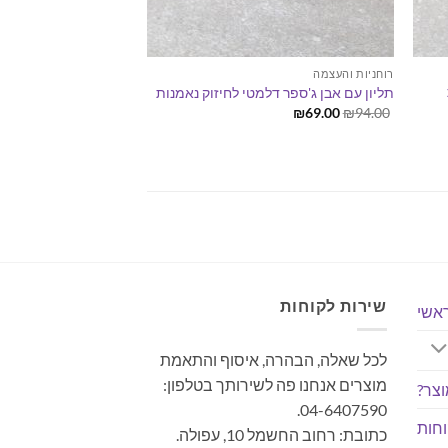
רוחניות והעצמה
תליון עם אבן ג'ספר דלמטי לחיזוק נאמנות
המחיר
המחיר
₪
69.00
₪
94.00
המקורי
הנוכחי
היה:
הוא:
₪69.00.
₪94.00.
שירות לקוחות
אשי
לכל שאלה, הבהרה, איסוף והתאמת
מוצרים אנחנו פה לשירותך בטלפון:
צר?
04-6407590.
חות
כתובת: רחוב החשמל 10, עפולה.