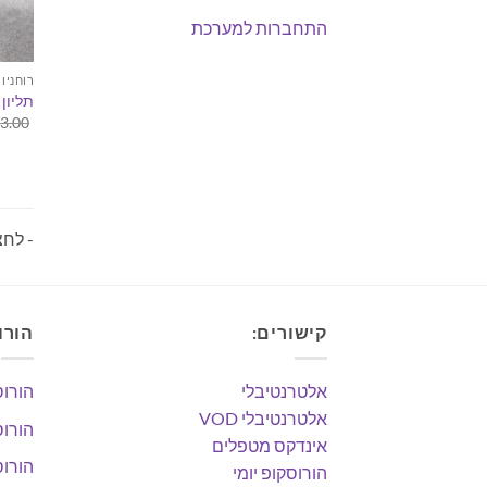
התחברות למערכת
רוחניו
תליון 
3.00
- לחצ
קישורים:
הורו
אלטרנטיבלי
הורוס
אלטרנטיבלי VOD
הורוס
אינדקס מטפלים
הורוס
הורוסקופ יומי