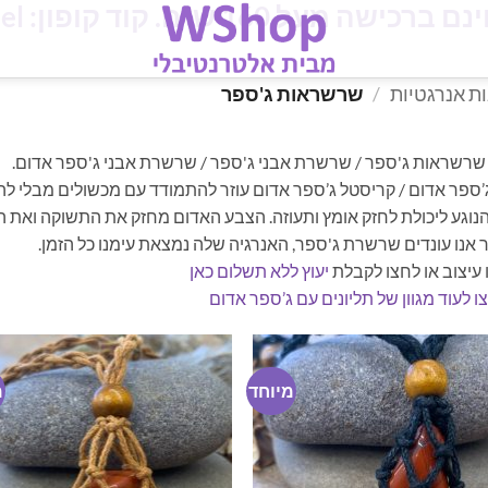
מעל 160 ש"ח. קוד קופון: iloveisrael
 אנרגטיות
/
שרשראות ג'ספר
 שרשראות ג'ספר / שרשרת אבני ג'ספר / שרשרת אבני ג'ספר אדום.
’ספר אדום / קריסטל ג’ספר אדום עוזר להתמודד עם מכשולים מבלי להי
נוגע ליכולת לחזק אומץ ותעוזה. הצבע האדום מחזק את התשוקה ואת ה
אנו עונדים שרשרת ג'ספר, האנרגיה שלה נמצאת עימנו כל הזמן.
עיצוב או לחצו לקבלת
יעוץ ללא תשלום כאן
ו לעוד מגוון של תליונים עם ג’ספר אדום
מיוחד
מ