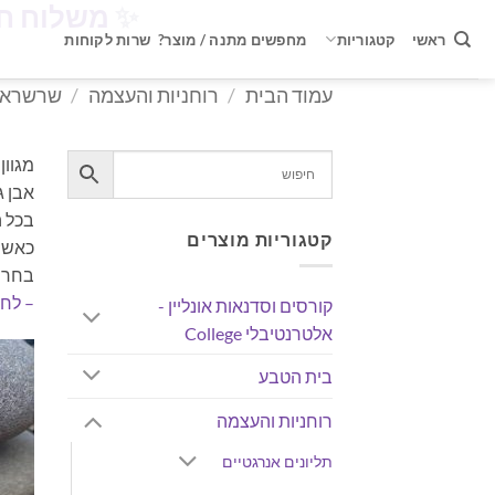
✨
משלוח חינם ברכישה 
Ski
t
ראשי
קטגוריות
מחפשים מתנה / מוצר?
שרות לקוחות
conten
עמוד הבית
/
רוחניות והעצמה
/
שרשראות
מגוון
אבן ג
בכל ה
קטגוריות מוצרים
כאשר 
בחרו 
– לחצ
קורסים וסדנאות אונליין -
אלטרנטיבלי College
בית הטבע
רוחניות והעצמה
תליונים אנרגטיים