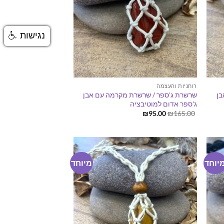
נגישות
רוחניות והעצמה
בן
שרשרת ג'ספר / שרשרת מקרמה עם אבן
ג'ספר אדום למוטיבציה
המחיר
המחיר
₪
95.00
₪
165.00
המקורי
הנוכחי
היה:
הוא:
₪95.00.
₪165.00.
יוחד
מיוחד