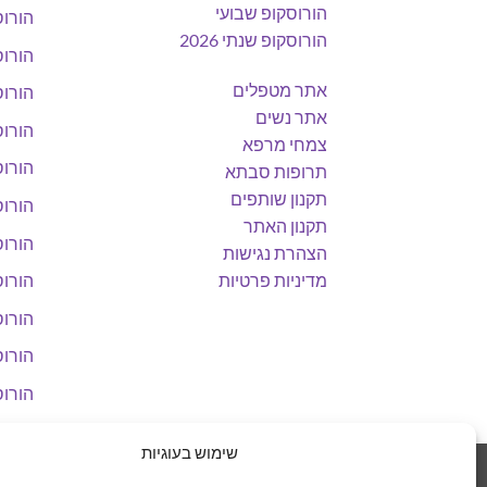
הורוסקופ שבועי
הורוס
הורוסקופ שנתי 2026
הורוס
אתר מטפלים
הורוס
אתר נשים
הורוס
צמחי מרפא
הורוס
תרופות סבתא
תקנון שותפים
הורוס
תקנון האתר
הורוס
הצהרת נגישות
מדיניות פרטיות
הורוס
הורוס
הורוס
הורוס
שימוש בעוגיות
MasterCard
PayPal
Visa