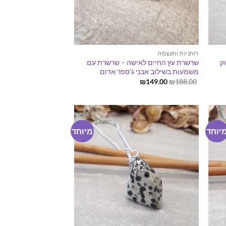
רוחניות והעצמה
ק
שרשרת עץ החיים לאישה – שרשרת עם
משמעות בשילוב אבני ג'ספר אדום
המחיר
המחיר
₪
149.00
₪
188.00
המקורי
הנוכחי
היה:
הוא:
₪149.00.
₪188.00.
יוחד
מיוחד