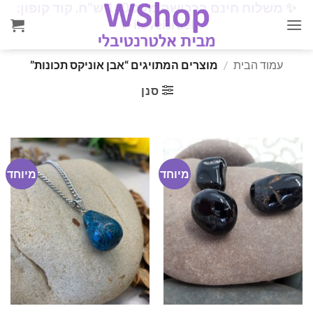
✨
משלוח חינם ברכישה מעל 160 ש"ח. קוד קופון:
Ski
✨
iloveisrael
t
conten
עמוד הבית
/
מוצרים המתויגים “אבן אוניקס תכונות”
סנן
מיוחד
מיוחד