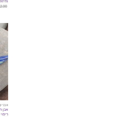
וחיזוק
2.00
אבני ק
אבן ח
ריפוי