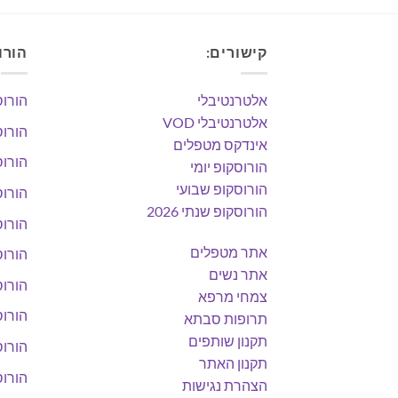
קישורים:
הורו
אלטרנטיבלי
הורוס
אלטרנטיבלי VOD
הורוס
אינדקס מטפלים
הורוס
הורוסקופ יומי
הורוסקופ שבועי
הורוס
הורוסקופ שנתי 2026
הורוס
אתר מטפלים
הורוס
אתר נשים
הורוס
צמחי מרפא
הורוס
תרופות סבתא
תקנון שותפים
הורוס
תקנון האתר
הורוס
הצהרת נגישות