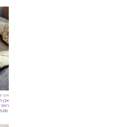
אבני ק
אבן חן
רוחני
5.00