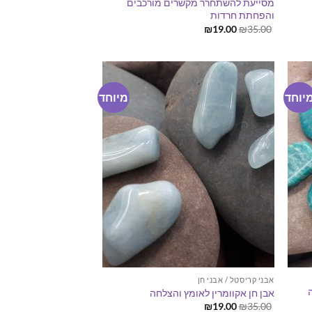
מסייעת להשתחרר מקשרים מורכבים
והפחתת חרדות
המחיר
המחיר
₪
19.00
₪
35.00
המקורי
הנוכחי
היה:
הוא:
₪19.00.
₪35.00.
יוחד
מיוחד
אבני קריסטל / אבני חן
ה
אבן חן אקוומרין לאומץ והצלחה
המחיר
המחיר
₪
19.00
₪
35.00