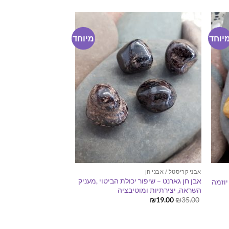
₪19.00.
₪41.00.
יוחד
מיוחד
אבני קריסטל / אבני חן
אבן חן גארנט – שיפור יכולת הביטוי ,מעניק
יוזמה
השראה, יצירתיות ומוטיבציה
המחיר
המחיר
₪
19.00
₪
35.00
המקורי
הנוכחי
היה:
הוא:
₪19.00.
₪35.00.