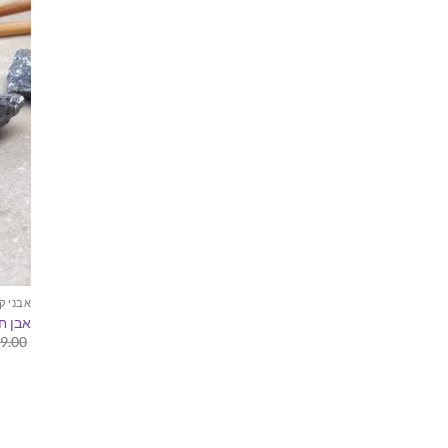
אבני ק
אבן חן
9.00