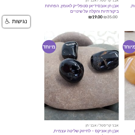
אבני קריסטל / אבני חן
ת,
אבן חן אובסידיאן סנופלייק לאומץ, הפחתת
ביקורתיות והקלה על שינויים
המחיר
המחיר
₪
19.00
₪
35.00
המקורי
הנוכחי
נגישות
היה:
הוא:
₪19.00.
₪35.00.
יוחד
מיוחד
אבני קריסטל / אבני חן
אבן חן אוניקס – לחיזוק שליטה עצמית,