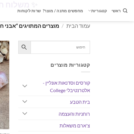
✨
משלוח חינם ברכישה 
Ski
t
ראשי
קטגוריות
מחפשים מתנה / מוצר?
שרות לקוחות
conten
עמוד הבית
/
מוצרים המתויגים “אבני חן
קטגוריות מוצרים
קורסים וסדנאות אונליין -
אלטרנטיבלי College
בית הטבע
רוחניות והעצמה
צ'ארם משאלות