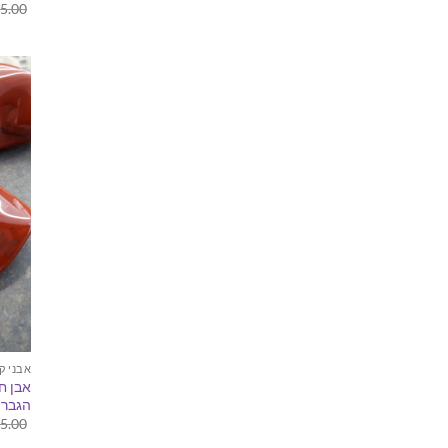
5.00
אבני ק
אבן חן
הגברת
5.00