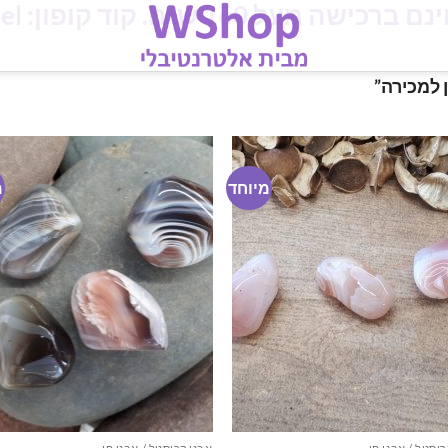
מעל 160 ש"ח. קוד קופון: iloveisrael
 למכירה”
מיוחד
מ