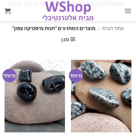
✨
משלוח חינם ברכישה מעל 160 ש"ח. קוד קופון:
Ski
✨
iloveisrael
t
conten
עמוד הבית
/
מוצרים המתויגים “חנות מיסטיקה צפון”
סנן
מיוחד
מיוחד