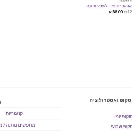
ת והעצמה
אנרגטי טופז – לשפע והגנה
המחיר
המחיר
₪
88.00
₪
12
המקורי
הנוכחי
היה:
הוא:
₪88.00.
₪128.00.
סקופ ואסטרולוגיה
ר
קטגוריות
וקופ יומי
מחפשים מתנה / מו
קופ שבועי