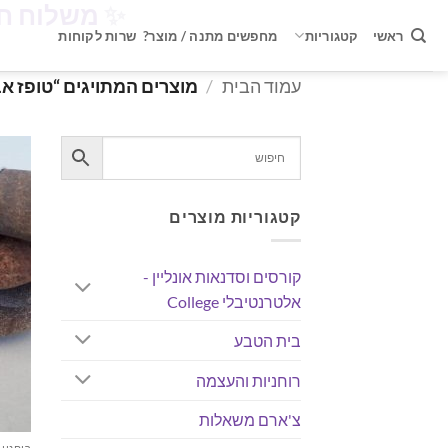
✨
משלוח חינם ברכישה 
Ski
t
ראשי
קטגוריות
מחפשים מתנה / מוצר?
שרות לקוחות
conten
עמוד הבית
/
מוצרים המתויגים “טופז אב
קטגוריות מוצרים
קורסים וסדנאות אונליין -
אלטרנטיבלי College
בית הטבע
רוחניות והעצמה
צ'ארם משאלות