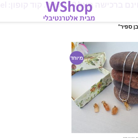
מעל 160 ש"ח. קוד קופון: iloveisrael
ן ספיר”
מיוחד