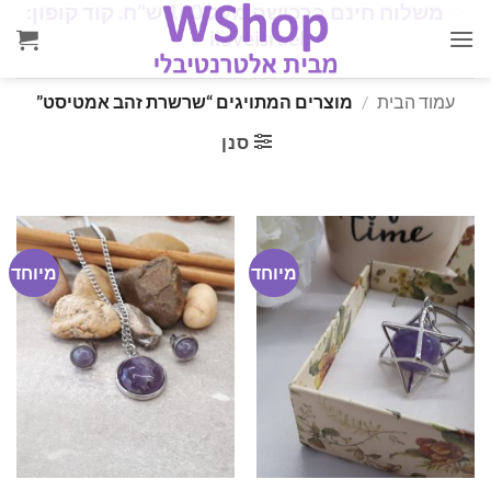
✨
משלוח חינם ברכישה מעל 160 ש"ח. קוד קופון:
Ski
✨
iloveisrael
t
conten
עמוד הבית
/
מוצרים המתויגים “שרשרת זהב אמטיסט”
סנן
מיוחד
מיוחד