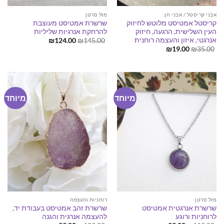
אבני קריסטל / אבני חן
מזל סרטן
קריסטל אמטיסט מלוטש לחיזוק
שרשרת אמטיסט מעוצבת
העין השלישית, הרגעה, חיזוק
להרחקת אנרגיות שליליות
אנרגטי, איזון והעצמה רוחנית
המחיר
המחיר
₪
124.00
₪
145.00
המקורי
הנוכחי
המחיר
המחיר
₪
19.00
₪
35.00
היה:
הוא:
המקורי
הנוכחי
₪124.00.
₪145.00.
היה:
הוא:
₪19.00.
₪35.00.
מיוחד
מיוחד
מזל סרטן
רוחניות והעצמה
שרשרת אנרגטית אמטיסט
שרשרת זהב אמטיסט בעבודת יד,
לרוחניות ורוגע
להעצמה אנרגית והגנה