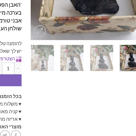
'האבן הפסי
בערכה מיו
אבני טורמ
שולחן העב
להזמנה טלפ
יש לך שאלה
הצטרפו 
כמות של הגנ
בכל הזמנת
♥ משלוח מ
♥ קניה מא
♥ אריזה מה
מוצרי האונ