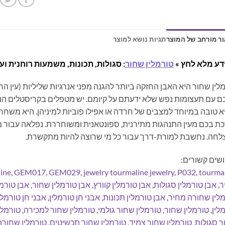
ר מורחב של המוצר
תגיות נושא למוצר
דע מלא לחץ »
טורמלין שחור
: סגולות, תכונות, משמעות רוחנית ועו
לין שחור היא האבן החזקה ביותר להגנה מפני אנרגיות שליליות (עין 
 עם תעצומות נפש שלא ידעתם על קיומם. יש מטפלים בקריסטלים הנוה
 טובה במיוחד למצבים של חרדה או אפילו פוביות למיניהן. היא משח
כת בכם מעין התנהגות מתירנית, ספונטאנית ומשוחררת. נפלאה עבור מי 
חה. נחשבת למורת-דרך עבור כל מי שרוצה להיות מתקשרת.
שים קשורים:
ine
,
GEM017
,
GEM029
,
jewelry tourmaline jewelry
,
P032
,
tourma
ר
,
אבן טורמלין סגולות
,
אבן טורמלין קוורץ
,
אבן טורמלין שחור
,
אבן טורמ
לין שחורה מחיר
,
אבן טורמלין תכונות
,
אבני חן טורמלין
,
אבני חן טורמלי
לין
,
טורמלין שחור
,
טורמלין שחור גולמי
,
טורמלין שחור למכירה
,
טורמלי
 סגולות
,
טורמלין שחור צמיד
,
טורמלין שחור תכשיטים
,
טורמלין שחורה