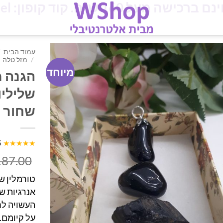
מעל 160 ש"ח. קוד קופון: iloveisrael
עמוד הבית
/
מזל טלה
מיוחד
הגנה מ
שליליו
שחור
5
★★★★★
187.00
טורמלין ש
אנרגיות ש
העשויה ל
על קיומם.