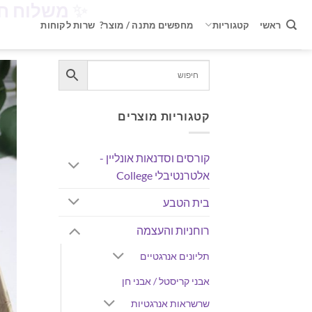
✨
משלוח חינם ברכישה 
Ski
t
ראשי
קטגוריות
מחפשים מתנה / מוצר?
שרות לקוחות
conten
קטגוריות מוצרים
קורסים וסדנאות אונליין -
אלטרנטיבלי College
בית הטבע
רוחניות והעצמה
תליונים אנרגטיים
אבני קריסטל / אבני חן
שרשראות אנרגטיות