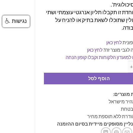
כולוגית'.
חדת זו תקבלו תליון אנרגטי עוצמתי ושתי
לין שתוכלו לשאת בתיק או להניח על
נגישות
ודה.
ונית
לחץ כאן
 לגבי מוצר זה?
לחץ כאן
למועדון הלקוחות וקבלו קופון הנחה
ה מעין הרע ואנרגיות שליליות - ערכת אבני טורמלין שחור
הוסף לסל
 מוצרים:
היר מישראל
ובטחת
ודרת ללא תוספת מחיר
ליין מסופקים מיידית בסיום ההזמנה