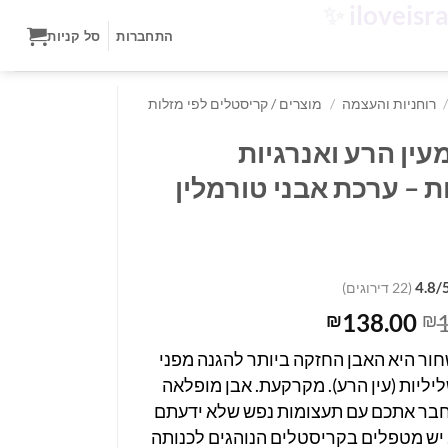
✨
התחברות
סל קניות
/
רוחניות והעצמה
/
מוצרים / קריסטלים לפי מזלות
עין הרע ואנרגיות
ת – ערכת אבני טורמלין
4.8/
(22 דירוגים)
המחיר
המחיר
138.00
₪
₪
המקורי
הנוכחי
חור היא האבן החזקה ביותר להגנה מפני
היה:
הוא:
ליליות (עין הרע). מקרקעת. אבן מופלאה
₪138.00.
₪187.00.
חבר אתכם עם תעצומות נפש שלא ידעתם
 יש מטפלים בקריסטלים הנוהגים לכנותה