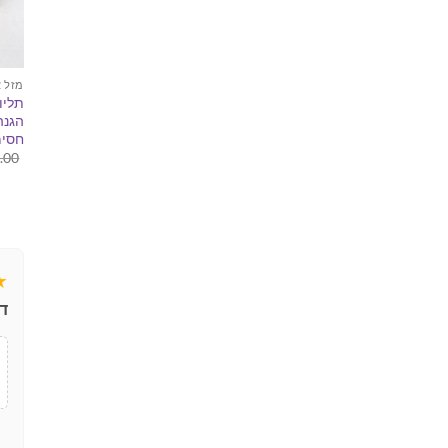
מזל א
תליו
הגנה
חסימ
.00
★
ד