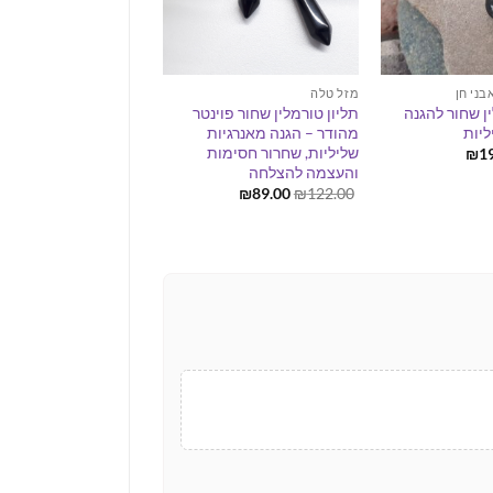
בני חן
מזל טלה
ן שחור להגנה
תליון טורמלין שחור פוינטר
ליות
מהודר – הגנה מאנרגיות
שליליות, שחרור חסימות
יר
המחיר
₪
1
רי
הנוכחי
והעצמה להצלחה
הוא:
המחיר
המחיר
₪
89.00
₪
122.00
₪19.00.
₪35
המקורי
הנוכחי
היה:
הוא:
₪89.00.
₪122.00.