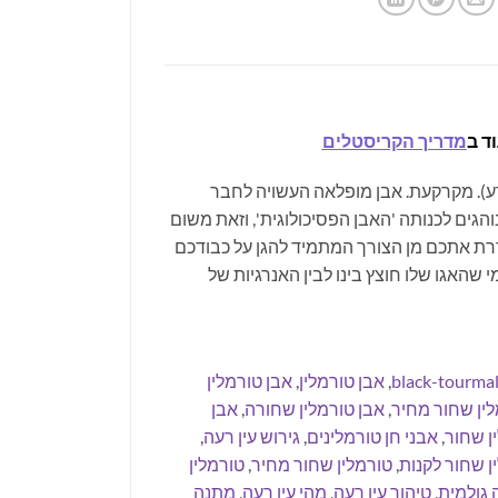
ד ב
מדריך הקריסטלים
הרע). מקרקעת. אבן מופלאה העשויה לחבר
גים לכנותה 'האבן הפסיכולוגית', וזאת משום
ררת אתכם מן הצורך המתמיד להגן על כבודכם
שהאגו שלו חוצץ בינו לבין האנרגיות של
black-tourmal
,
אבן טורמלין
,
אבן טורמלין
לין שחור מחיר
,
אבן טורמלין שחורה
,
אבן
ן שחור
,
אבני חן טורמלינים
,
גירוש עין רעה
,
ן שחור לקנות
,
טורמלין שחור מחיר
,
טורמלין
 גולמית
,
טיהור עין רעה
,
מהי עין רעה
,
מתנה