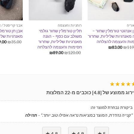
ריה
רוחניות והעצמה
אבני קריסטל / א
ן אנרגטי טורמלין שחור –
תליון טורמלין שחור גולמי
אבן חן טורמלי
 מאנרגיות שליליות, שחרור
משולב עם כסף – הגנה
מאנרגיות שלי
ות והעצמה להצלחה
מאנרגיות שליליות, שחרור
המח
9.00
₪
35.00
המקו
חסימות והעצמה להצלחה
המחיר
המחיר
₪
83.00
₪
119
היה:
המקורי
הנוכחי
המחיר
המחיר
₪
89.00
₪
120.00
.00.
היה:
הוא:
המקורי
הנוכחי
₪83.00.
₪119.00.
היה:
הוא:
₪89.00.
₪120.00.
★★★★
ירוג ממוצע של [
4.8
] כוכבים מ-
22
המלצות
ביקורת נבחרת למוצר זה:
"קנייה נהדרת, המוצר במציאות נראה אפילו טוב יותר." -
תהילה
4.8 ★
4.9 ★
5 ★