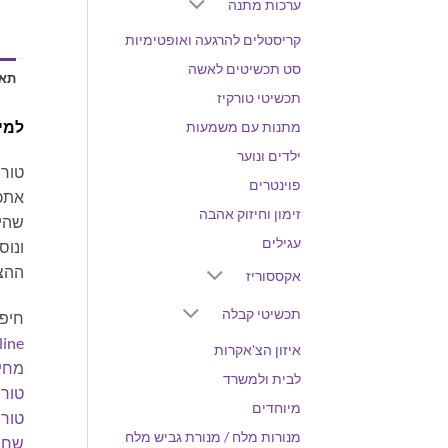
ערכות מתנה
קריסטלים להרגעה ואופטימיות
סט תכשיטים לאשה
תאו
תכשיטי טורקיז
למי
מתנות עם משמעות
ילדים ונוער
טורמ
פוינטרים
אתכם
זימון וחיזוק אהבה
שהיא
עגילים
ונוס
ההצל
אקססוריז
תכשיטי קבלה
חיפו
line
איזון הצ'אקרות
מחי
לבית ולמשרד
טורמ
מיוחדים
טורמ
מנורות מלח / מנורת גביש מלח
שחור