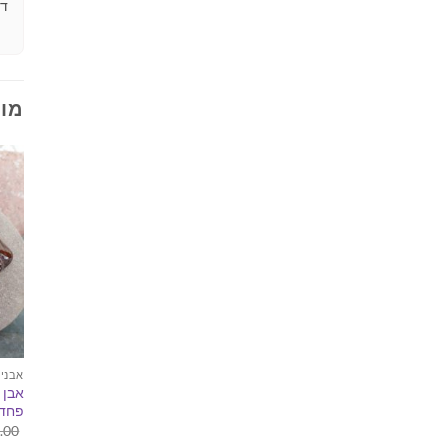
דר
מוצ
אבני 
אבן 
פחדי
.00