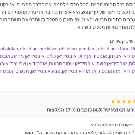
תם בכל תחומי החיים: החל מכלי מלחמה, עבור דרך חפצי-חן אטרקטי
דו לצרכי ריפוי של גוף ונפש. היא אוצרת בחובה אנרגיות מהסוג הפורץ וה
ברים בתחום הרגיש והאינטימי. האבן מסמלת בטוהרה את הטוהר הנהוג 
ת התחכמויות מכל סוג שהוא.
שים קשורים:
,
obsidian
,
obsidian-necklace
,
obsidian-pendant
,
obsidian-stone
,
P
ידיאן אבן חן
,
אובסידיאן ירוק
,
אובסידיאן כלים
,
אובסידיאן מה זה
,
אובסי
ות
,
אובסידיאן קשת
,
אובסידיאן שחור תכונות
,
אובסידיאן שרשרת
,
אובס
ידיאן
,
מהו אובסידיאן
,
מזה אובסידיאן
,
צבע אובסידיאן
,
תכשיטי אובסיד
★★★★
ירוג ממוצע של [
4.8
] כוכבים מ-
17
המלצות
ביקורת נבחרת למוצר זה:
"מוצר שכיף לקבל וכיף לתת, הגיע מהר ובצורה מכובדת." -
תמיר