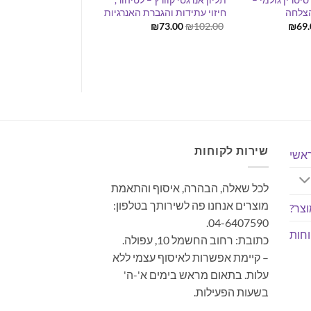
הצלחה
חיזוי עתידות והגברת האנרגיות
ל"אני הפנימי", הגברת
והגנה מאנרגיות שליליו
חיר
המחיר
המחיר
המחיר
₪
73.00
₪
102.00
₪
69.
ורי
הנוכחי
המקורי
הנוכחי
המחיר
המחי
₪
59.00
₪
99.00
:
הוא:
היה:
הוא:
המקורי
הנוכח
₪73.00.
₪102.00.
₪69.00.
₪103.
היה:
הוא:
9.00.
₪99.00.
שירות לקוחות
אשי
לכל שאלה, הבהרה, איסוף והתאמת
מוצרים אנחנו פה לשירותך בטלפון:
צר?
04-6407590.
חות
כתובת: רחוב החשמל 10, עפולה.
– קיימת אפשרות לאיסוף עצמי ללא
עלות. בתאום מראש בימים א'-ה'
בשעות הפעילות.