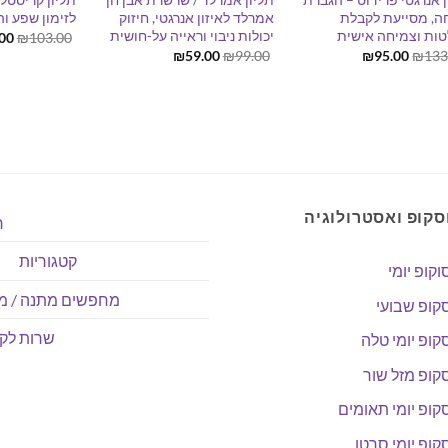
, מסייעת לקבלת
אמרלד לאיזון אנרגטי, חיזוק
לזימון שפע ו
ות וצמיחה אישית
יכולות ניבוי וראייה על-חושית
המ
00
₪
103.00
המק
המחיר
המחיר
המחיר
המחיר
₪
59.00
₪
99.00
₪
95.00
₪
133
היה
המקורי
הנוכחי
המקורי
הנוכחי
00.
היה:
הוא:
היה:
הוא:
₪59.00.
₪99.00.
₪95.00.
₪133.00.
סקופ ואסטרולוגיה
ר
קטגוריות
וקופ יומי
מחפשים מתנה / מו
קופ שבועי
שרות לקו
קופ יומי טלה
קופ מזל שור
קופ יומי תאומים
קופ יומי סרטן