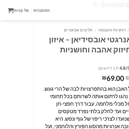
✨
התחברות
סל קניות
/
רוחניות והעצמה
/
תליונים אנרגטיים
נרגטי אובסידיאן – איזון
חיזוק אהבה וחושניות
4.8/
(17 דירוגים)
המחיר
המחיר
69.00
₪
המקורי
הנוכחי
האבן הוא בהתפרצויות לבה של הרי געש.
היה:
הוא:
נהגו לרתום אותה לשרותם בכל תחומי
₪69.00.
₪99.00.
ל מכלי מלחמה, עבור דרך חפצי-חן
ם ועד לחלק בלתי נפרד מטקסים
ועדו לצרכי ריפוי של גוף ונפש. היא
בה אנרגיות מהסוג הפורץ והלוחמני, ועל