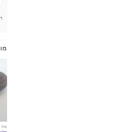
דר
מוצ
מזל ג
תליו