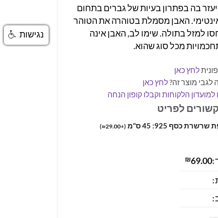
היעזר בה בפתרון בעיות של גברים בתחום
ינטימי. האבן מסמלת בטוהרה את הטוהר
סו למזל בתולה. שימו לב, האבן אינה
נגישות
כמויות מכל סוג שהוא.
ונית
לחץ כאן
 לגבי מוצר זה?
לחץ כאן
למועדון הלקוחות וקבלו קופון הנחה
קשורים לפריט
רשרת כסף 925: 45 ס"מ
)
29.00
+
(
₪
:
69.00
₪
:
: