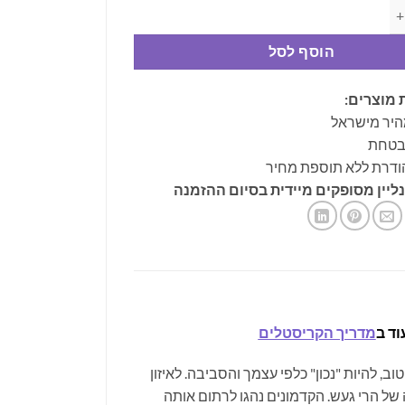
ן אנרגטי אובסידיאן - איזון כללי, חיזוק אהבה וחושניות
הוסף לסל
 מוצרים:
היר מישראל
ובטחת
ודרת ללא תוספת מחיר
ליין מסופקים מיידית בסיום ההזמנה
וד ב
מדריך הקריסטלים
, להיות "נכון" כלפי עצמך והסביבה. לאיזון
של הרי געש. הקדמונים נהגו לרתום אותה