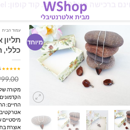
מעל 160 ש"ח. קוד קופון: iloveisrael
עמוד הבית
תליון א
מיוחד
כללי, 
5
★★★★★
99.00
₪
מקורה של 
הקדמונים 
החיים: הח
אטרקטיביי
מיסטיים שנ
אוצרת בחו