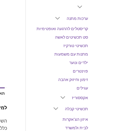
ערכות מתנה
קריסטלים להרגעה ואופטימיות
סט תכשיטים לאשה
תכשיטי טורקיז
מתנות עם משמעות
ילדים ונוער
פוינטרים
זימון וחיזוק אהבה
עגילים
תאו
אקססוריז
למי
תכשיטי קבלה
איזון הצ'אקרות
השפע
לבית ולמשרד
כללי