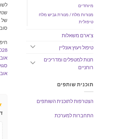
לשרו
מיוחדים
שנוע
מנורות מלח / מנורת גביש מלח
של ג
טיפולית
סובל
צ'ארם משאלות
חיפו
טיפול ויעוץ אונליין
028
אובס
חנות למטפלים ומדריכים
סגול
רוחניים
אובס
תוכנית שותפים
הצטרפות לתוכנית השותפים
★
ד
התחברות למערכת