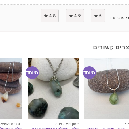
4.8 ★
4.9 ★
5 ★
ג מוצר זה:
רים קשורים
מיוחד
מיוחד
די
זימון וחיזוק אהבה
רוחניות והעצמה
ן אנרגטי פרידוט – הגברת
תליון אמרלד / שרשרת אבן חן
תליון קריסטל 