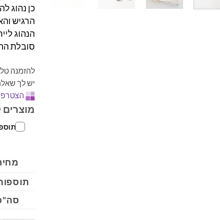
כן נהוג ל
הרגיש והא
הנהוג לייח
סובלת התח
להזמנה טלפ
יש לך שאלה
הצטרפו 
מוצרים 
- תוספת ש
מחיר
תוספות
סה"כ