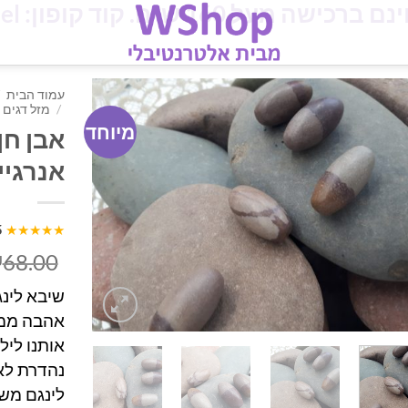
מעל 160 ש"ח. קוד קופון: iloveisrael
עמוד הבית
/
מזל דגים
מיוחד
אבן חן
אנרגיי
5
★★★★★
68.00
₪
שיבא לינג
אהבה ממך 
אותנו ליל
נהדרת לאי
לינגם מש