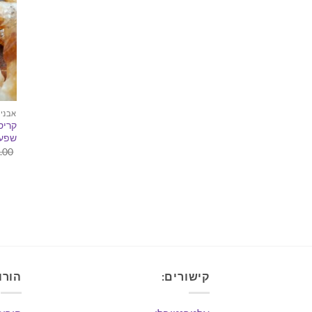
אבני 
קריס
שפע 
.00
קישורים:
הורו