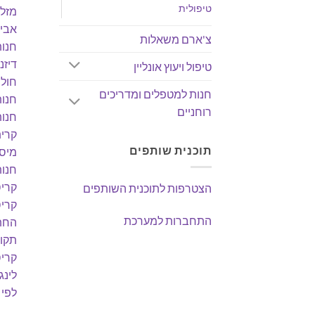
טיפולית
מזלו
אבי
צ'ארם משאלות
חנות
דיזנ
טיפול ויעוץ אונליין
חולו
חנות למטפלים ומדריכים
חנות
רוחניים
חנות
קרית
תוכנית שותפים
מיסט
חנות
קרי
הצטרפות לתוכנית השותפים
קריס
התחברות למערכת
החת
תקוו
קריס
לינג
לפי 