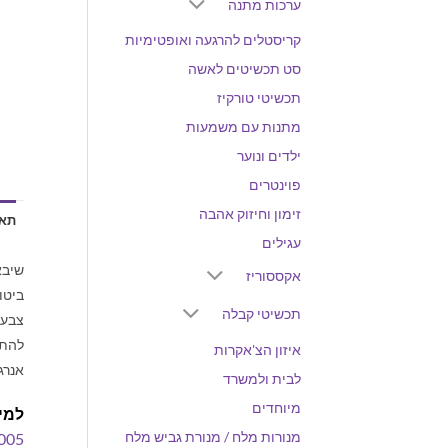
ערכות מתנה
קריסטלים להרגעה ואופטימיות
סט תכשיטים לאשה
תכשיטי טורקיז
מתנות עם משמעות
ילדים ונוער
פוינטרים
זימון וחיזוק אהבה
תאו
עגילים
שיבא
אקססוריז
ביטו
תכשיטי קבלה
צבעה
להתפ
איזון הצ'אקרות
אנרג
לבית ולמשרד
מיוחדים
למי
מנורות מלח / מנורת גביש מלח
005