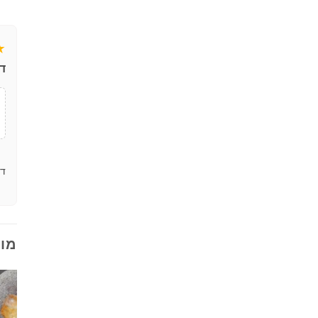
★
ד
דר
מוצ