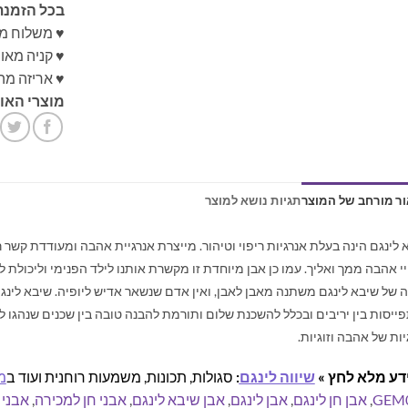
בכל הזמנת
♥ משלוח מ
♥ קניה מא
♥ אריזה מה
מוצרי האונ
ר מורחב של המוצר
תגיות נושא למוצר
 לינגם הינה בעלת אנרגיות ריפוי וטיהור. מייצרת אנרגיית אהבה ומעודדת קשר 
יי אהבה ממך ואליך. עמו כן אבן מיוחדת זו מקשרת אותנו לילד הפנימי וליכולת ל
 של שיבא לינגם משתנה מאבן לאבן, ואין אדם שנשאר אדיש ליופיה.
שיבא לינג
ייסות בין יריבים ובכלל להשכנת שלום ותורמת להבנה טובה בין שכנים שנהגו 
יות של אהבה וזוגיות.
דע מלא לחץ »
שיווה לינגם
:
סגולות, תכונות, משמעות רוחנית ועוד ב
מ
GEM
,
אבן חן לינגם
,
אבן לינגם
,
אבן שיבא לינגם
,
אבני חן למכירה
,
אבני 