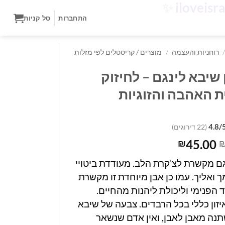
✨
התחברות
סל קניות
/
רוחניות והעצמה
/
מוצרים / קריסטלים לפי מזלות
 שיבא לינגם – לחיזוק
ת האהבה והזוגיות
4.8/
(22 דירוגים)
המחיר
המחיר
45.00
₪
המקורי
הנוכחי
ם מקשרת לצ'קרת הלב. מעודדת ביטויי
היה:
הוא:
ואליך. עמו כן אבן מיוחדת זו מקשרת
₪45.00.
₪68.00.
ד הפנימי וליכולת ליהנות מהחיים.
זון כללי בכל הרבדים.
צבעה של שיבא
תנה מאבן לאבן, ואין אדם שנשאר