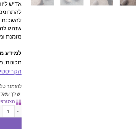
אדיש ליופ
להתרוממות
להשכנת ש
שנהגו להת
מזמנת ומח
למידע מל
תכונות, מ
הקריסטל
להזמנה טלפ
יש לך שאלה
הצטרפו 
כמות של אבן