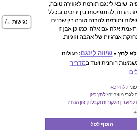
יה.
שיבא לינגם תורמת לאווירה טובה,
 הרוח, להתפייסות בין יריבים ובכלל
לום ותורמת להבנה טובה בין שכנים
נגישות
עמת אלה עם אלה. כמו כן אבן זו
זקת אנרגיות של אהבה וזוגיות.
שיווה לינגם
א לחץ »
:
סגולות,
מדריך
שמעות רוחנית ועוד ב
ים
ונית
לחץ כאן
 לגבי מוצר זה?
לחץ כאן
למועדון הלקוחות וקבלו קופון הנחה
 חן שיבא לינגם - לחיזוק אנרגיית האהבה והזוגיות
הוסף לסל