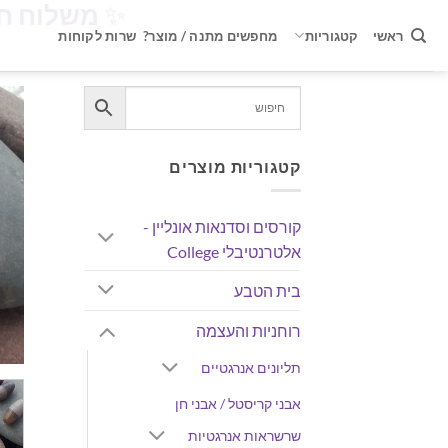
✨
משלוח חינם ברכישה 
Ski
t
ראשי
קטגוריות
מחפשים מתנה / מוצר?
שרות לקוחות
conten
קטגוריות מוצרים
קורסים וסדנאות אונליין -
אלטרנטיבלי College
בית הטבע
רוחניות והעצמה
תליונים אנרגטיים
אבני קריסטל / אבני חן
שרשראות אנרגטיות