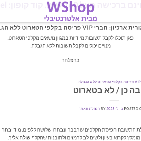
מעל 160 ש"ח. קוד קופון: iloveisrael
רית ארכיון:
חברי VIP פריסה בקלפי הטארוט ללא הגבלה
כאן תוכלו לקבל תשובות מיידיות במגוון נושאים מקלפי הטארוט.
מנויים יכולים לקבל תשובות ללא הגבלה.
בהצלחה
ה כן / לא בטארוט
POSTED 
BY
הנהלת האתר
ת התשובה חפיסת הקלפים עורבבה ונבחרו שלושה קלפים. מיד יבחר
מלץ לקרוא בעיון ולשים לב לרמזים ולתובנות שהקלף שולח אליך.