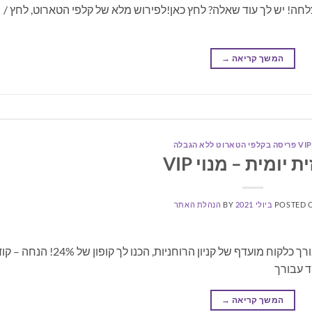
חה! יש לך עוד שאלה? לחץ כאן!לפירוש מלא של קלפי הטארוט, לחץ /
המשך קריאה
→
 יומית – מנוי VIP
POSTED 
BY
הנהלת האתר
מצורפת התחזית שהאסטרולוגים שלנו הכינו עבורך כלקוח מועדף של קניון הרוחניות, הכנו לך קופון של 24%! הנח
המשך קריאה
→