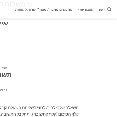
✨
משלוח חינם ברכישה 
Ski
t
ראשי
קטגוריות
מחפשים מתנה / מוצר?
שרות לקוחות
conten
קטגו
חברי VIP פריסה בקלפי הטארוט ללא הגבלה
תשוב
11 ביולי 2023
ON
השאלה שלך: לחץ / לחצי לשליחת השאלה וקבל
קלף הסיכום (קלף התשובה), ותתקבל התשובה. מו