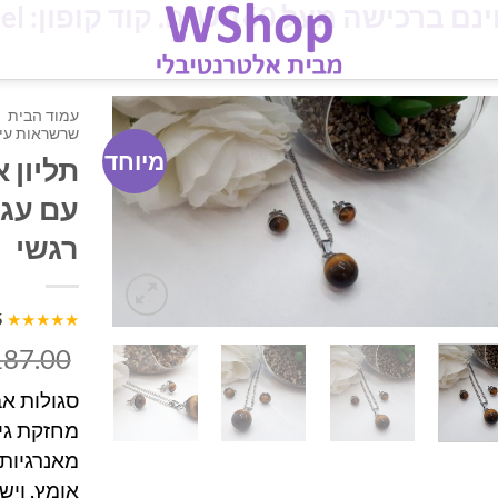
מעל 160 ש"ח. קוד קופון: iloveisrael
עמוד הבית
שרשראות עין
מיוחד
תליון 
עם עגי
רגשי
5
★★★★★
187.00
סגולות אבן
מחזקת גי
מאנרגיות 
אומץ, ויש