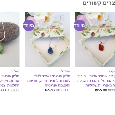
רים קשורים
מיוחד
מיוחד
עקרב
מזל דלי
מזל גדי
ן אבן ג'ספר אדום – חיבור
תליון אנרגטי לאפיס לזולי-
תליון אנרגטי 
י הפנימי", הגברת תשוקה
לשחרור לחצים, חיזוק מודעות
שמחה, מסייע
ה מאנרגיות שליליות
והעצמה אנרגטית
החלטות וצמי
המחיר
המחיר
המחיר
המחיר
המ
00
₪
133.00
₪
69.00
₪
99.00
₪
59.00
₪
99
המקורי
הנוכחי
המקורי
הנוכחי
המק
היה:
הוא:
היה:
הוא:
היה
00.
₪69.00.
₪99.00.
₪59.00.
₪99.00.