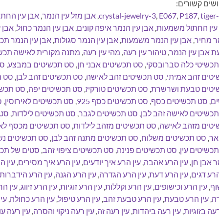
שים קשורים:
tiger
,
P187
,
E067
,
crystal-jewelry-3
,
אבן מזל עין הנמר
,
אבן עין החתו
עין החתול משמעות
,
אבן עין הנמר איפה קונים
,
אבן עין הנמר כחול
,
אבן 
ר מחיר
,
אבן עין הנמר משמעות
,
אבן עין הנמר סגולות
,
אבן עין הנמר תכו
 אבן עין הנמר
,
טיהור עין רעה
,
מהי עין רעה
,
מתנה מקורית לאישה תכש
תכשיטי כלה סברובסקי
,
סט תכשיטים אבני חן
,
סט תכשיטים במבצע
,
סט
טים זהב אמיתי
,
סט תכשיטים זהב לאישה
,
סט תכשיטים זהב לבן
,
סט ת
יטים טבעת ושרשרת
,
סט תכשיטים טורקיז
,
סט תכשיטים יפה
,
סט תכשי
ים
,
סט תכשיטים כסף
,
סט תכשיטים כסף 925
,
סט תכשיטים לאירוסין
,
ס
כשיטים לאישה זהב לבן
,
סט תכשיטים לגבר
,
סט תכשיטים לילדות
,
סט 
יטים מזהב לאישה
,
סט תכשיטים מזהב לילדות
,
סט תכשיטים מכסף לא
אר
,
סט תכשיטים משלוח
,
סט תכשיטים מתנה זהב לבן
,
סט תכשיטים נש
כשיטים עין
,
סט תכשיטים פנינה
,
סט תכשיטים ציפוי זהב
,
סטים של תכש
 אבן חן
,
עין הרע אהבה
,
עין הרע איך יודעים
,
עין הרע איך מסירים
,
עין ה
הרע דגים
,
עין הרע דעת
,
עין הרע הגדרה
,
עין הרע הגנה
,
עין הרע הידברות
וף
,
עין הרע וכישופים
,
עין הרע וקללות
,
עין הרע זוגיות
,
עין הרע זיווג
,
עין הר
ה
,
עין הרע טבעת
,
עין הרע טבעת זהב
,
עין הרע טיפול
,
עין הרע כחולה
,
עי
רעה בזוגיות
,
עין רעה ביהדות
,
עין רעה זה
,
עין רעה ניקוי והסרה
,
עין רעה ע