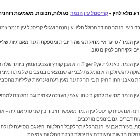
דע מלא לחץ »
קריסטל עין הנמר
: סגולות, תכונות, משמעות רוחנית
דור עין הנמר מהודר הכולל תליון עין הנמר ועגילי קריסטל עין הנמר צמו
עין הנמר / טייגר איי מחזקת גישה חיובית ומספקת הגנה מאנרגיות שלי
יים ולקיחתם למקום טוב.
אבן עין הנמר, באנגלית Tiger Eye, היא אבן קוורץ והצבע 
קה לרגש ולכן היא מומלצת לבני זוג שנמצאים במצבים של מתח מיני 
 מאבני החן החזקות ביותר להגנה מעין רעה ואנרגיות שליליות מהסבי
עין הנמר מסייעת לחזק ביטחון עצמי, הערכה עצמית וגם נחשבת למחזקת
נה אנרגטית קריסטל עין הנמר מאפשר חיבור בין שני סוגי אנרגיה – א
ת דברים, גם בזמנים מורכבים.
ף, בעזרת אבן עין הנמר קל יותר לקבל החלטות והיא גם מסייעת לנו ל
לות חדשות ומעודדת את יכולת קבלת החלטות אמיצות.