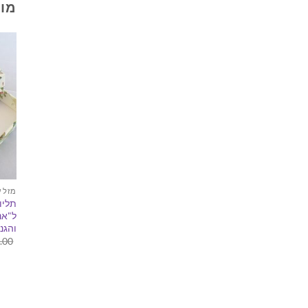
מוצ
מזל 
תליו
ל"אנ
והגנ
.00