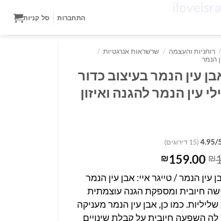
✨
התחברות
סל קניות
/
רוחניות והעצמה
/
שרשראות אנרגטיות
/
 הנמר
אבן עין הנמר בעיצוב כדור
לי עין הנמר להגנה ואיזון
4.95/
(15 דירוגים)
המחיר
המחיר
159.00
₪
₪
המקורי
הנוכחי
 עין הנמר / טייגר איי: אבן עין הנמר
היה:
הוא:
שה חיובית ומספקת הגנה עוצמתית
₪159.00.
₪187.00.
שליליות. כמו כן, אבן עין הנמר מעניקה
 לה השפעה חיובית על קבלת שינויים