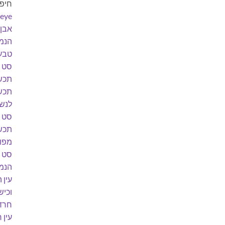
חיפו
-eye
אבן 
הנמ
טבעת
סט 
תכשי
תכש
לנש
סט ת
תכש
מפו
סט ת
הנמר
עין 
וכיש
חרד
עין 