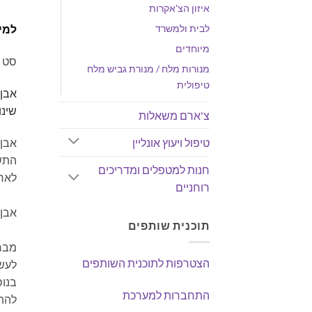
איזון הצ'אקרות
לבית ולמשרד
למי
מיוחדים
סט כ
מנורות מלח / מנורת גביש מלח
טיפולית
אבן 
שינו
צ'ארם משאלות
טיפול ויעוץ אונליין
התשו
חנות למטפלים ומדריכים
לאחת
רוחניים
אבן 
תוכנית שותפים
מבחי
הצטרפות לתוכנית השותפים
לעשו
בנוס
התחברות למערכת
להתח