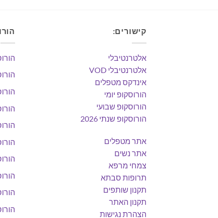
קישורים:
הורו
אלטרנטיבלי
הורוס
אלטרנטיבלי VOD
הורוס
אינדקס מטפלים
הורוס
הורוסקופ יומי
הורוסקופ שבועי
הורוס
הורוסקופ שנתי 2026
הורוס
אתר מטפלים
הורוס
אתר נשים
הורוס
צמחי מרפא
הורוס
תרופות סבתא
תקנון שותפים
הורוס
תקנון האתר
הורוס
הצהרת נגישות