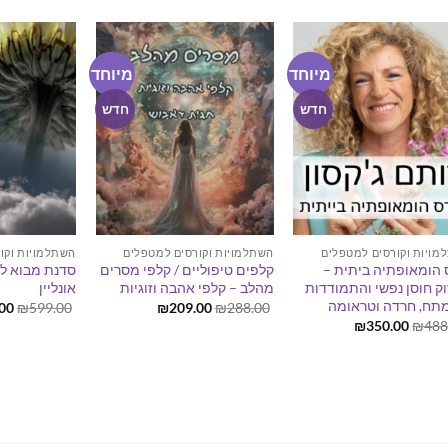
מיוחד
מיוחד
חדש
חדש
מויות וקורסים למטפלים
השתלמויות וקורסים למטפלים
השתלמויות וקו
 הומאופתיה ביתית –
קלפים טיפוליים / קלפי מסרים
סדנת מבוא למ
וק חוסן נפשי והתמודדות
מהלב – קלפי אהבה וזוגיות
אונליין
תח, חרדה וטראומה
המחיר
המחיר
המ
.00
₪
599.00
₪
209.00
₪
288.00
המקורי
הנוכחי
המק
המחיר
המחיר
₪
350.00
₪
488
היה:
הוא:
היה
המקורי
הנוכחי
00.
₪209.00.
₪288.00.
היה:
הוא:
₪350.00.
₪488.00.