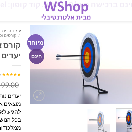
מעל 160 ש"ח. קוד קופון: iloveisrael
עמוד הבית
/
קורסים ו
מיוחד
קורס א
יעדים
חינם
5
★★★★★
599.00
​יעדים נות
מוצאים א
להגיע לאן
בכל הנוש
ממלכודות 