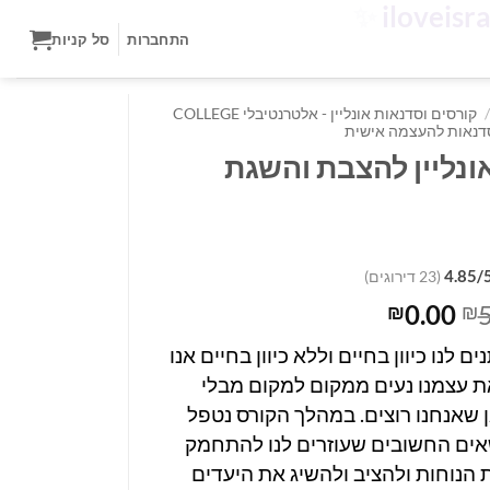
✨
התחברות
סל קניות
/
קורסים וסדנאות אונליין - אלטרנטיבלי COLLEGE
סדנאות להעצמה אישית
ונליין להצבת והשגת
4.85/
(23 דירוגים)
המחיר
המחיר
0.00
₪
₪
המקורי
הנוכחי
נים לנו כיוון בחיים וללא כיוון בחיים אנו
היה:
הוא:
ת עצמנו נעים ממקום למקום מבלי
₪0.00.
₪599.00.
 שאנחנו רוצים. במהלך הקורס נטפל
אים החשובים שעוזרים לנו להתחמק
הנוחות ולהציב ולהשיג את היעדים