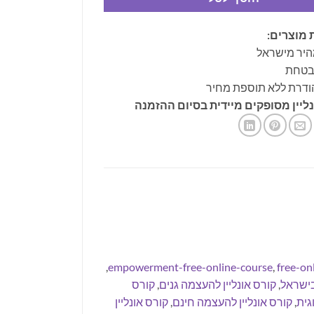
 מוצרים:
היר מישראל
ובטחת
ודרת ללא תוספת מחיר
ליין מסופקים מיידית בסיום ההזמנה
,
empowerment-free-online-course
,
free-on
בישראל
,
קורס אונליין להעצמה גנים
,
קורס
גית
,
קורס אונליין להעצמה חינם
,
קורס אונליין