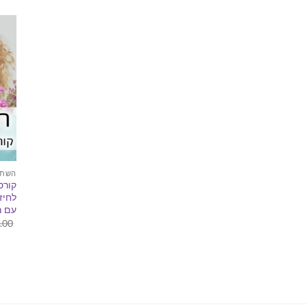
השתל
קורס
לחיז
עם מ
.00